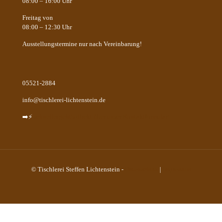
08:00 – 16:00 Uhr
Freitag von
08:00 – 12:30 Uhr
Ausstellungstermine nur nach Vereinbarung!
05521-2884
info@tischlerei-lichtenstein.de
➡️⚡
schneller geht's direkt über unser Kontaktformular!
© Tischlerei Steffen Lichtenstein -
Datenschutz
|
Impressum