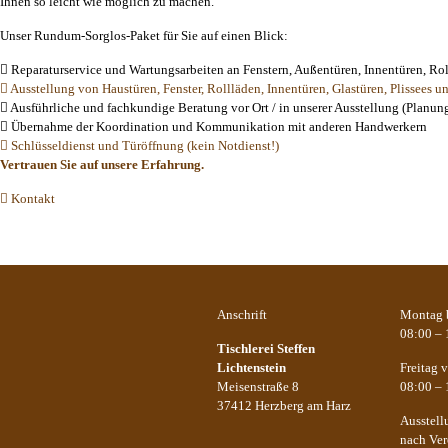
Ihnen so leicht wie möglich zu machen.
Unser Rundum-Sorglos-Paket für Sie auf einen Blick:
Reparaturservice und Wartungsarbeiten an Fenstern, Außentüren, Innentüren, Ro
Ausstellung von Haustüren, Fenster, Rollläden, Innentüren, Glastüren, Plissees u
Ausführliche und fachkundige Beratung vor Ort / in unserer Ausstellung (Planun
Übernahme der Koordination und Kommunikation mit anderen Handwerkern
Schlüsseldienst und Türöffnung (kein Notdienst!)
Vertrauen Sie auf unsere Erfahrung.
Kontakt
Anschrift
Montag 
08:00 – 
Tischlerei Steffen
Lichtenstein
Freitag 
Meisenstraße 8
08:00 – 
37412 Herzberg am Harz
Ausstell
nach Ver